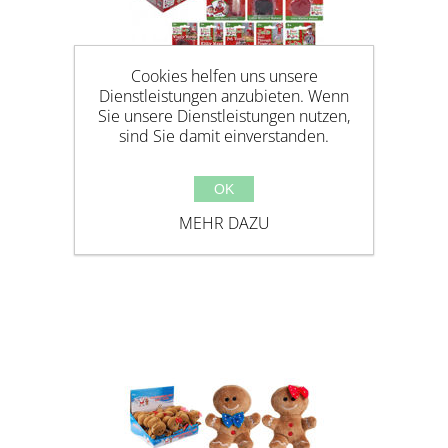
Cookies helfen uns unsere
Dienstleistungen anzubieten. Wenn
Sie unsere Dienstleistungen nutzen,
sind Sie damit einverstanden.
OK
ELVES BEHAVIN' BADLY -
MEHR DAZU
NAUGHTY ELF JOKES