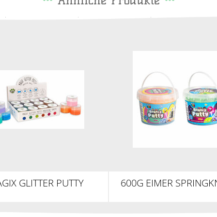
Ähnliche Produkte
GIX GLITTER PUTTY
600G EIMER SPRINGKN
600G TUBE OF BOUN
PUTTY PASTEL/NE