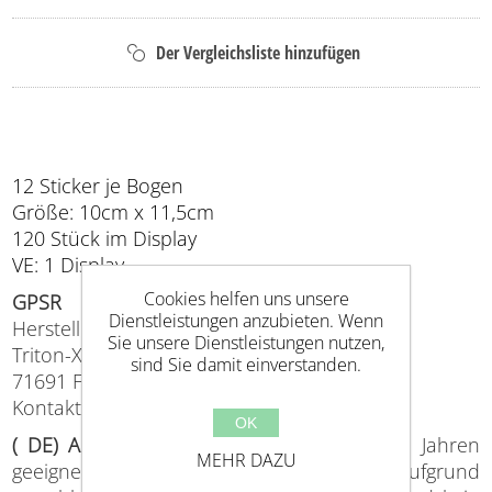
12 Sticker je Bogen
Größe: 10cm x 11,5cm
120 Stück im Display
VE: 1 Display
Cookies helfen uns unsere
GPSR
Dienstleistungen anzubieten. Wenn
Hersteller (EU verantwortlich)
Sie unsere Dienstleistungen nutzen,
Triton-X, Planckstr. 5,
sind Sie damit einverstanden.
71691 Freiberg
Kontakt: info@triton-x.de
OK
( DE) Achtung
:
Nicht für Kinder unter drei Jahren
MEHR DAZU
geeignet. Erstickungsgefahr aufgrund