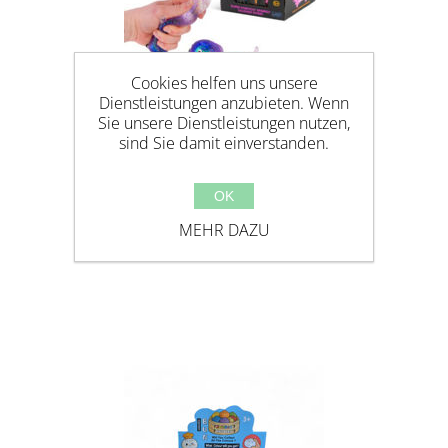
Cookies helfen uns unsere
Dienstleistungen anzubieten. Wenn
Sie unsere Dienstleistungen nutzen,
sind Sie damit einverstanden.
OK
QUETSCH DACKEL, MALTOSE
MEHR DAZU
FÜLLUNG - SCRUNCHEMS SUGAR
SAUSAGE DOG - MALTOSE / SLOW
RISE