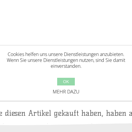
Cookies helfen uns unsere Dienstleistungen anzubieten.
Wenn Sie unsere Dienstleistungen nutzen, sind Sie damit
einverstanden.
Jahren geeignet. Erstickungsgefahr aufgrund verschl
OK
ackungselemente bevor Kinder mit diesem Produkt 
MEHR DAZU
ufsicht von Erwachsenen. Hergestellt in China.
ie diesen Artikel gekauft haben, haben 