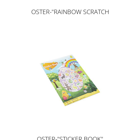
OSTER-"RAINBOW SCRATCH
ANHÄNGER"
OSTER-"STICKER BOOK"