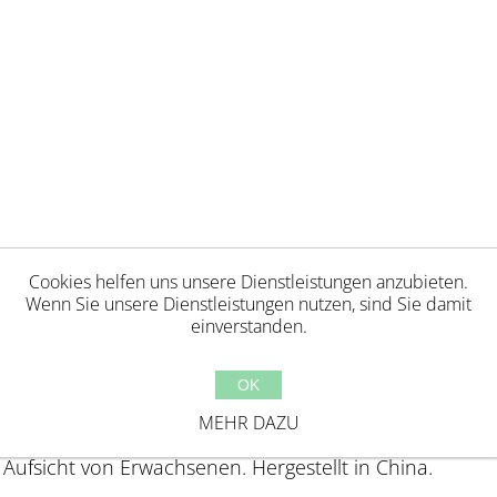
Cookies helfen uns unsere Dienstleistungen anzubieten.
Wenn Sie unsere Dienstleistungen nutzen, sind Sie damit
einverstanden.
OK
Jahren geeignet. Erstickungsgefahr aufgrund verschl
MEHR DAZU
ackungselemente bevor Kinder mit diesem Produkt 
ufsicht von Erwachsenen. Hergestellt in China.