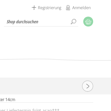
Registrierung
Anmelden
ter 14cm
er Liefertermin folgt asap***