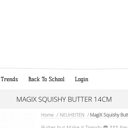
Trends
Back To School
Login
MAGIX SQUISHY BUTTER 14CM
Home
/
NEUHEITEN
/
MagiX Squishy But
Butter but Make It Trendy 😎 *** Neu