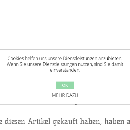
Cookies helfen uns unsere Dienstleistungen anzubieten.
Wenn Sie unsere Dienstleistungen nutzen, sind Sie damit
einverstanden.
OK
Jahren geeignet. Erstickungsgefahr aufgrund verschl
ackungselemente bevor Kinder mit diesem Produkt 
MEHR DAZU
ufsicht von Erwachsenen. Hergestellt in China.
ie diesen Artikel gekauft haben, haben 