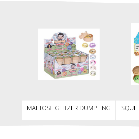
MALTOSE GLITZER DUMPLING
SQUEE
3,5CM IN 5,5CM BAO BUN
KAWAII SURPRISE - SUGARING
/ SLOW RISE