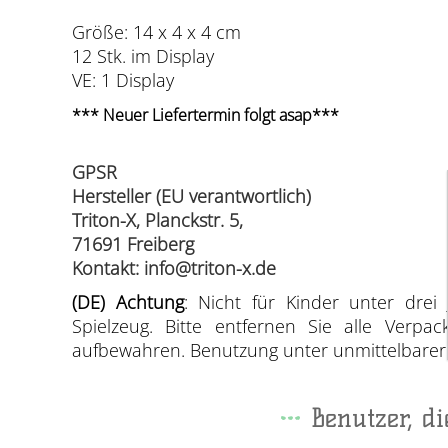
Größe: 14 x 4 x 4 cm
12 Stk. im Display
VE: 1 Display
*** Neuer Liefertermin folgt asap***
GPSR
Hersteller (EU verantwortlich)
Triton-X, Planckstr. 5,
71691 Freiberg
Kontakt: info@triton-x.de
(DE) Achtung
: Nicht für Kinder unter drei 
Spielzeug. Bitte entfernen Sie alle Verp
aufbewahren. Benutzung unter unmittelbarer A
Benutzer, d