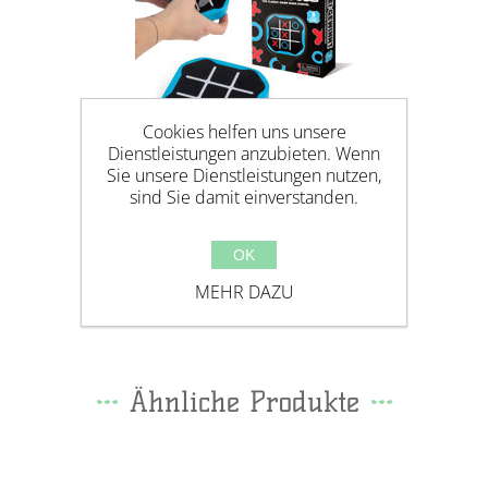
Cookies helfen uns unsere
Dienstleistungen anzubieten. Wenn
Sie unsere Dienstleistungen nutzen,
sind Sie damit einverstanden.
OK
TIC TAC TOE GAME -
ELEKTRONISCHES GAME, BLAU
MEHR DAZU
Ähnliche Produkte