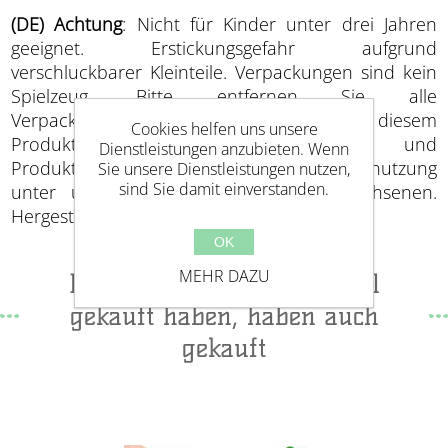
(DE) Achtung
: Nicht für Kinder unter drei Jahren
geeignet. Erstickungsgefahr aufgrund
verschluckbarer Kleinteile. Verpackungen sind kein
Spielzeug. Bitte entfernen Sie alle
Verpackungselemente bevor Kinder mit diesem
Cookies helfen uns unsere
Produkt spielen. Adresse und
Dienstleistungen anzubieten. Wenn
Produktinformationen aufbewahren. Benutzung
Sie unsere Dienstleistungen nutzen,
sind Sie damit einverstanden.
unter unmittelbarer Aufsicht von Erwachsenen.
Hergestellt in China.
OK
MEHR DAZU
Benutzer, die diesen Artikel
gekauft haben, haben auch
gekauft