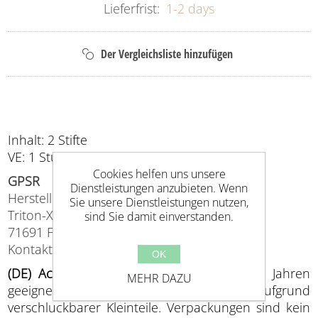
Lieferfrist:
1-2 days
Inhalt: 2 Stifte
VE: 1 Stück
Cookies helfen uns unsere
GPSR
Dienstleistungen anzubieten. Wenn
Hersteller (EU verantwortlich)
Sie unsere Dienstleistungen nutzen,
Triton-X, Planckstr. 5,
sind Sie damit einverstanden.
71691 Freiberg
Kontakt: info@triton-x.de
OK
(DE) Achtung
: Nicht für Kinder unter drei Jahren
MEHR DAZU
geeignet. Erstickungsgefahr aufgrund
verschluckbarer Kleinteile. Verpackungen sind kein