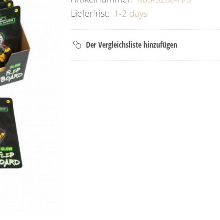
Lieferfrist:
1-2 days