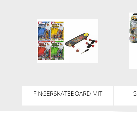
FINGERSKATEBOARD MIT
G
WERKZEUG
S
SO