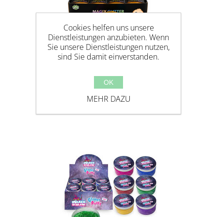
Cookies helfen uns unsere
Dienstleistungen anzubieten. Wenn
Sie unsere Dienstleistungen nutzen,
sind Sie damit einverstanden.
MAGIX GLITTER SUGAR
OK
DUMPLINGS 5,5CM
MEHR DAZU