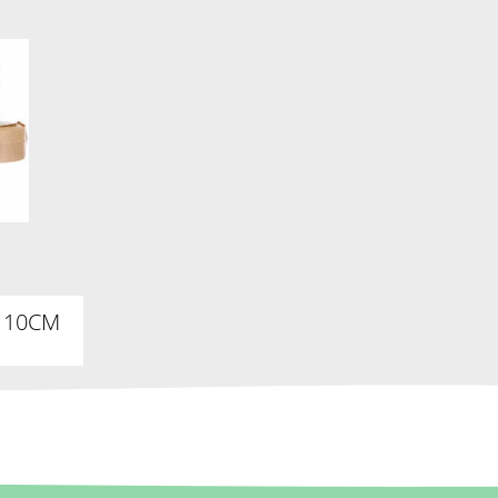
N 10CM
I