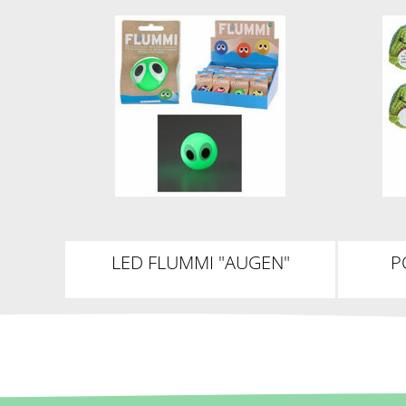
LED FLUMMI "AUGEN"
P
HÄK