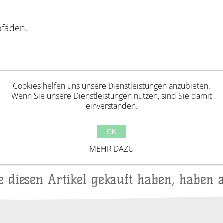
bfäden.
Cookies helfen uns unsere Dienstleistungen anzubieten.
Wenn Sie unsere Dienstleistungen nutzen, sind Sie damit
einverstanden.
Jahren geeignet. Erstickungsgefahr aufgrund verschl
ackungselemente bevor Kinder mit diesem Produkt 
OK
ufsicht von Erwachsenen. Hergestellt in China.
MEHR DAZU
ie diesen Artikel gekauft haben, haben 