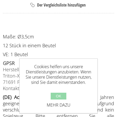
Maße: Ø3,5cm
12 Stück in einem Beutel
VE: 1 Beutel
GPSR
Cookies helfen uns unsere
Hersteller (EU verantwortlich)
Dienstleistungen anzubieten. Wenn
Triton-X, Planckstr. 5,
Sie unsere Dienstleistungen nutzen,
71691 Freiberg
sind Sie damit einverstanden.
Kontakt: info@triton-x.de
(DE) Achtung
: Nicht für Kinder unter drei Jahren
OK
geeignet. Erstickungsgefahr aufgrund
MEHR DAZU
verschluckbarer Kleinteile. Verpackungen sind kein
Spielzeug. Bitte entfernen Sie alle